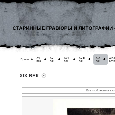
СТАРИННЫЕ ГРАВЮРЫ И ЛИТОГРАФИИ 
XV
XVI
XVII
XVIII
XIX
XIX 
Пролог
век
век
век
век
век
авт
XIX ВЕК
Все изображения в а