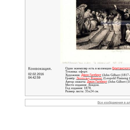
Конвокация.
Британског
Один экземпляр есть в коллекции
Техника: офорт.
02.02.2016
Джон Гилберт
Художник:
(John Gilbert (1817
04:42:59
Гравёр:
Леопольд Фламенг
(Leopold Flameng 
Джон Гилберт
Автор сюжета:
(John Gilbert (
Место издания: Лондон.
Год издания: 1878.
Размер листа: 35х24 см.
Все изображения в а