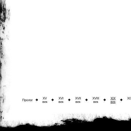
XV
XVI
XVII
XVIII
XIX
XI
Пролог
век
век
век
век
век