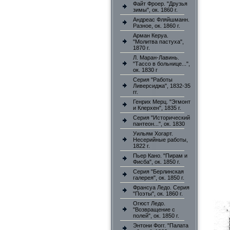
Файт Фроер. "Друзья
зимы", ок. 1860 г.
Андреас Фляйшманн.
Разное, ок. 1860 г.
Арман Керуа.
"Молитва пастуха",
1870 г.
Л. Маран-Лавинь.
"Тассо в больнице...",
ок. 1830 г
Серия "Работы
Ливерсиджа", 1832-35
гг.
Генрих Мерц. "Эгмонт
и Клерхен", 1835 г.
Серия "Исторический
пантеон...", ок. 1830
Уильям Хогарт.
Несерийные работы,
1822 г.
Пьер Кано. "Пирам и
Фисба", ок. 1850 г.
Серия "Берлинская
галерея", ок. 1850 г.
Франсуа Ледо. Серия
"Поэты", ок. 1860 г.
Огюст Ледо.
"Возвращение с
полей", ок. 1850 г.
Энтони Фогг. "Палата