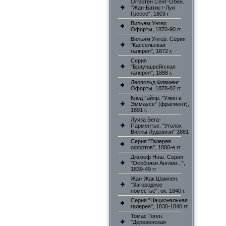
Огюстен Сент-Обен.
"Жан-Батист-Луи
Грессе", 1803 г
Вильям Унгер.
Офорты, 1870-90 гг.
Вильям Унгер. Серия
"Кассельская
галерея", 1872 г.
Серия
"Брауншвейгская
галерея", 1888 г.
Леопольд Фламенг.
Офорты, 1878-82 гг.
Клод Гайяр. "Ужин в
Эммаусе" (фрагмент),
1891 г.
Луиза Бега-
Парментье. "Уголок
Виллы Лудовизи" 1881
Серия "Галерея
офортов", 1880-е гг.
Джозеф Нэш. Серия
"Особняки Англии...",
1839-49 гг
Жан-Жак Шампен.
"Загородное
поместье", ок. 1840 г.
Серия "Национальная
галерея", 1830-1840 гг.
Томас Гоген.
"Деревенская