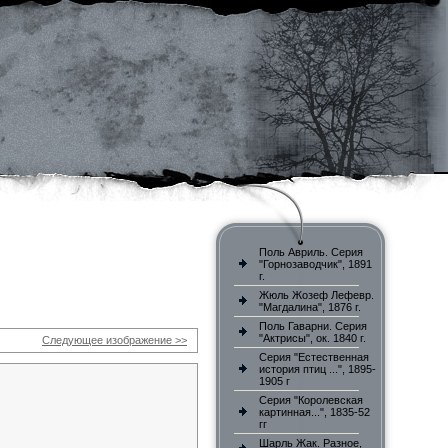
Поль Авриль. Серия
"Горнозаводчик", 1891
г.
Жюль Жозеф Лефевр.
"Магдалина", 1876 г.
Поль Гаварни. Серия
"Актрисы", ок. 1840 г.
Следующее изображение >>
Серия "Естественная
история птиц ...", 1895-
1905 г
Серия "Королевская
картинная...", 1835-52
гг
Шарль Жак. Разное,