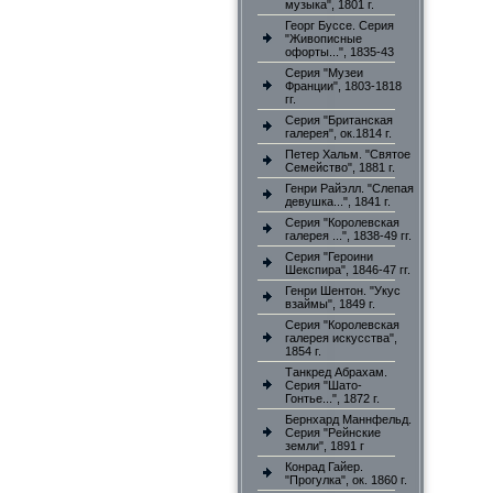
музыка", 1801 г.
Георг Буссе. Серия
"Живописные
офорты...", 1835-43
Серия "Музеи
Франции", 1803-1818
гг.
Серия "Британская
галерея", ок.1814 г.
Петер Хальм. "Святое
Семейство", 1881 г.
Генри Райэлл. "Слепая
девушка...", 1841 г.
Серия "Королевская
галерея ...", 1838-49 гг.
Серия "Героини
Шекспира", 1846-47 гг.
Генри Шентон. "Укус
взаймы", 1849 г.
Серия "Королевская
галерея искусства",
1854 г.
Танкред Абрахам.
Серия "Шато-
Гонтье...", 1872 г.
Бернхард Маннфельд.
Серия "Рейнские
земли", 1891 г
Конрад Гайер.
"Прогулка", ок. 1860 г.