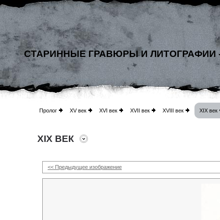
СТАРИННЫЕ ГРАВЮРЫ И ЛИТОГРАФИИ 
Пролог
XV век
XVI век
XVII век
XVIII век
XIX век
XIX ВЕК
<< Предыдущее изображение