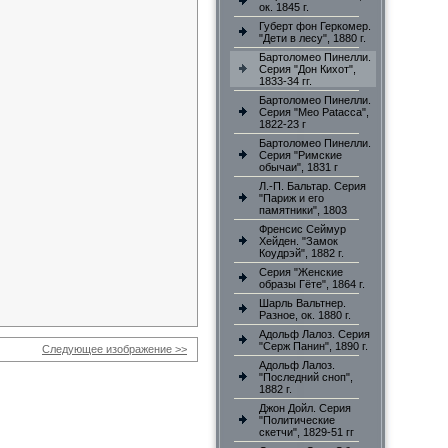
ок. 1845 г.
Губерт фон Геркомер.
"Дети в лесу", 1880 г.
Бартоломео Пинелли.
Серия "Дон Кихот",
1833-34 гг.
Бартоломео Пинелли.
Серия "Meo Patacca",
1822-23 г
Бартоломео Пинелли.
Серия "Римские
обычаи", 1831 г
Л.-П. Бальтар. Серия
"Париж и его
памятники", 1803
Френсис Сеймур
Хейден. "Замок
Коудрэй", 1882 г.
Серия "Женские
образы Гёте", 1864 г.
Шарль Вальтнер.
Разное, ок. 1880 г.
Адольф Лалоз. Серия
"Серж Панин", 1890 г.
Следующее изображение >>
Адольф Лалоз.
"Последний сноп",
1882 г.
Джон Дойл. Серия
"Политические
скетчи", 1829-51 гг