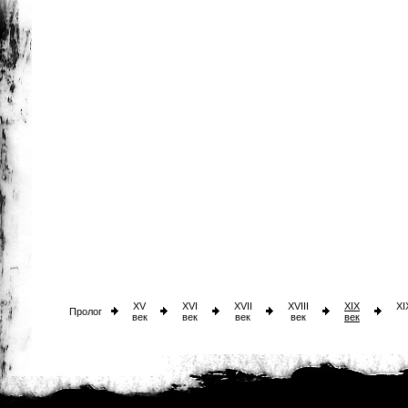
XV
XVI
XVII
XVIII
XIX
XI
Пролог
век
век
век
век
век