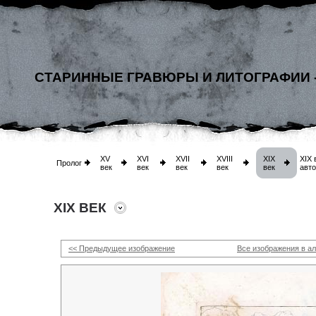
СТАРИННЫЕ ГРАВЮРЫ И ЛИТОГРАФИИ 
XV
XVI
XVII
XVIII
XIX
XIX 
Пролог
век
век
век
век
век
авт
XIX ВЕК
<< Предыдущее изображение
Все изображения в а