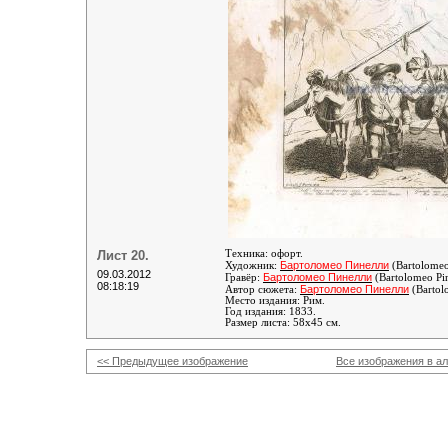
Лист 20.
Техника: офорт.
Бартоломео Пинелли
Художник:
(Bartolomeo
09.03.2012
Бартоломео Пинелли
Гравёр:
(Bartolomeo Pin
08:18:19
Бартоломео Пинелли
Автор сюжета:
(Bartol
Место издания: Рим.
Год издания: 1833.
Размер листа: 58х45 см.
<< Предыдущее изображение
Все изображения в а