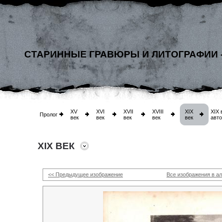
СТАРИННЫЕ ГРАВЮРЫ И ЛИТОГРАФИИ 
XV
XVI
XVII
XVIII
XIX
XIX 
Пролог
век
век
век
век
век
авт
XIX ВЕК
<< Предыдущее изображение
Все изображения в а