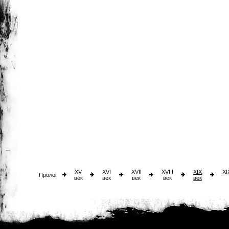
XV
XVI
XVII
XVIII
XIX
XI
Пролог
век
век
век
век
век