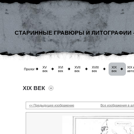
СТАРИННЫЕ ГРАВЮРЫ И ЛИТОГРАФИИ 
XV
XVI
XVII
XVIII
XIX
XIX 
Пролог
век
век
век
век
век
авт
XIX ВЕК
<< Предыдущее изображение
Все изображения в а