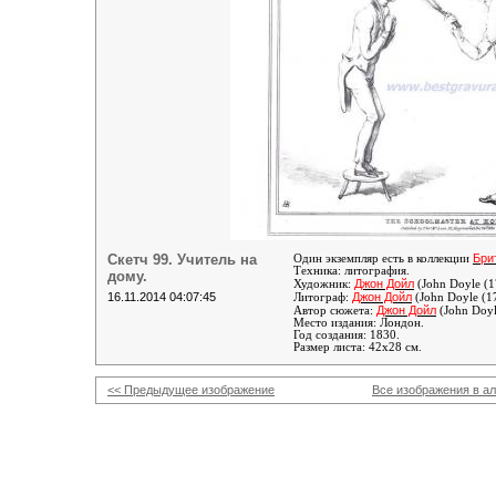
Скетч 99. Учитель на
Бри
Один экземпляр есть в коллекции
Техника: литография.
дому.
Джон Дойл
Художник:
(John Doyle (
16.11.2014 04:07:45
Джон Дойл
Литограф:
(John Doyle (1
Джон Дойл
Автор сюжета:
(John Doyl
Место издания: Лондон.
Год создания: 1830.
Размер листа: 42х28 см.
<< Предыдущее изображение
Все изображения в а