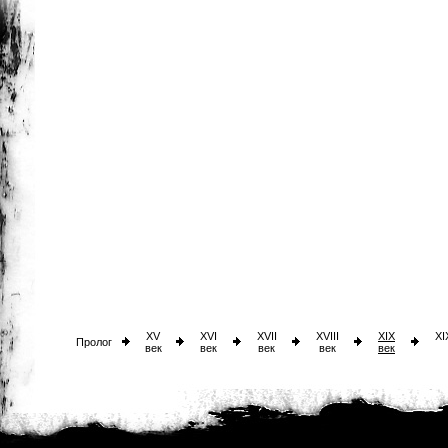
XV
XVI
XVII
XVIII
XIX
XI
Пролог
век
век
век
век
век