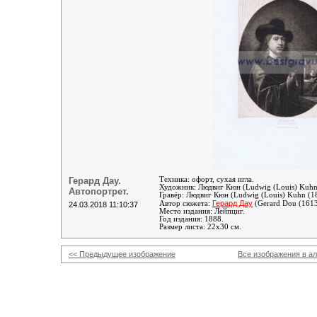
Герард Дау.
Техника: офорт, сухая игла.
Художник:
Людвиг Кюн (Ludwig (Louis) Kuhn
Автопортрет.
Гравёр:
Людвиг Кюн (Ludwig (Louis) Kuhn (1
Герард Дау
Автор сюжета:
(Gerard Dou (161
24.03.2018 11:10:37
Место издания: Лейпциг.
Год издания: 1888.
Размер листа: 22х30 см.
<< Предыдущее изображение
Все изображения в а