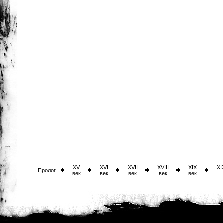
XV
XVI
XVII
XVIII
XIX
XI
Пролог
век
век
век
век
век