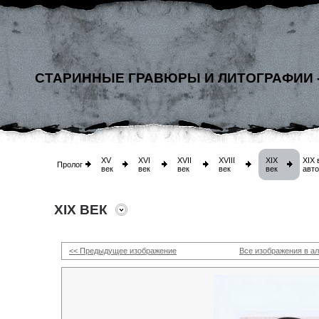
СТАРИННЫЕ ГРАВЮРЫ И ЛИТОГРАФИИ 
XV
XVI
XVII
XVIII
XIX
XIX 
Пролог
век
век
век
век
век
авт
XIX ВЕК
<< Предыдущее изображение
Все изображения в а