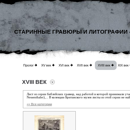
СТАРИННЫЕ ГРАВЮРЫ И ЛИТОГРАФИИ 
Пролог
XV век
XVI век
XVII век
XVIII век
XIX век
XVIII ВЕК
Л
ист из серии библейских гравюр
, над работой в которой
принимали учас
Nessenthaler),... В колекции Британского музея листы из этой серии не на
<< Все категории