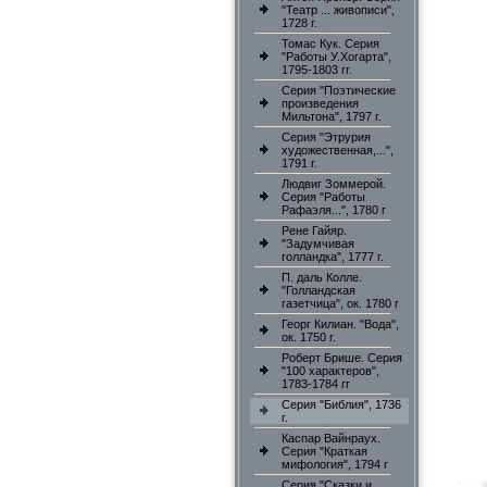
"Театр ... живописи",
1728 г.
Томас Кук. Серия
"Работы У.Хогарта",
1795-1803 гг.
Серия "Поэтические
произведения
Мильтона", 1797 г.
Серия "Этрурия
художественная,...",
1791 г.
Людвиг Зоммерой.
Серия "Работы
Рафаэля...", 1780 г
Рене Гайяр.
"Задумчивая
голландка", 1777 г.
П. даль Колле.
"Голландская
газетчица", ок. 1780 г
Георг Килиан. "Вода",
ок. 1750 г.
Роберт Брише. Серия
"100 характеров",
1783-1784 гг
Серия "Библия", 1736
г.
Каспар Вайнраух.
Серия "Краткая
мифология", 1794 г
Серия "Сказки и