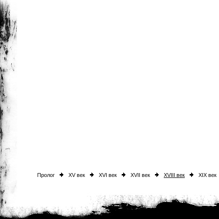
Пролог
XV век
XVI век
XVII век
XVIII век
XIX век