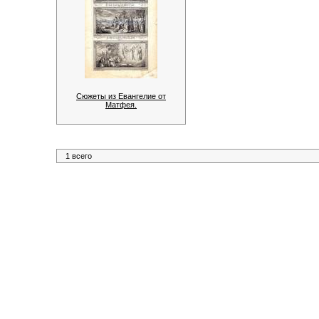
Сюжеты из Евангелие от
Матфея.
1 всего