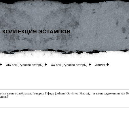
- КОЛЛЕКЦИЯ ЭСТАМПОВ
XIX век (Русские авторы)
XX век (Русские авторы)
Эпилог
тие такие гравёры как Готфрид Пфауц (Johann Gottfried Pfautz),... и такие художники как Г
йдены!