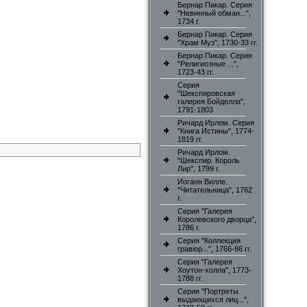
Бернар Пикар. Серия
"Невинный обман...",
1734 г.
Бернар Пикар. Серия
"Храм Муз", 1730-33 гг.
Бернар Пикар. Серия
"Религиозные ...",
1723-43 гг.
Серия
"Шекспировская
галерея Бойделла",
1791-1803
Ричард Ирлом. Серия
"Книга Истины", 1774-
1819 гг.
Ричард Ирлом.
"Шекспир. Король
Лир", 1799 г.
Иоганн Вилле.
"Читательница", 1762
г.
Серия "Галерея
Королевского дворца",
1786 г.
Серия "Коллекция
гравюр...", 1766-86 гг.
Серия "Галерея
Хоутон-холла", 1773-
1788 гг.
Серия "Портреты
выдающихся лиц...",