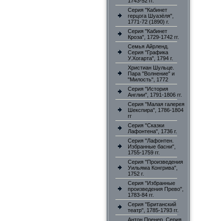
1743-52 гг.
Серия "Кабинет
герцога Шуазёля",
1771-72 (1890) г.
Серия "Кабинет
Кроза", 1729-1742 гг.
Семья Айрленд.
Серия "Графика
У.Хогарта", 1794 г.
Христиан Шульце.
Пара "Волнение" и
"Милость", 1772
Серия "История
Англии", 1791-1806 гг.
Серия "Малая галерея
Шекспира", 1786-1804
гг
Серия "Сказки
Лафонтена", 1736 г.
Серия "Лафонтен.
Избранные басни",
1755-1759 гг.
Серия "Произведения
Уильяма Конгрива",
1752 г.
Серия "Избранные
произведения Прево",
1783-84 гг.
Серия "Британский
театр", 1785-1793 гг.
Антон Пренер. Серия