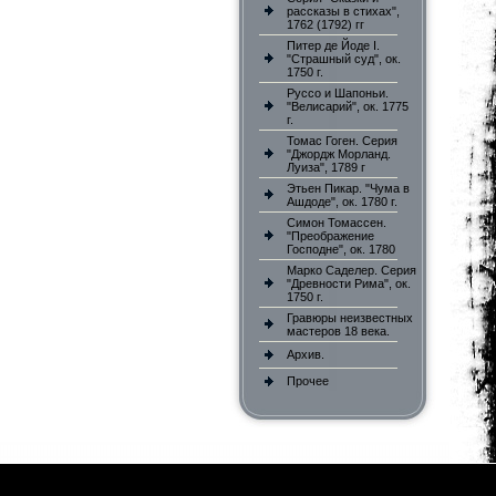
рассказы в стихах",
1762 (1792) гг
Питер де Йоде I.
"Страшный суд", ок.
1750 г.
Руссо и Шапоньи.
"Велисарий", ок. 1775
г.
Томас Гоген. Серия
"Джордж Морланд.
Луиза", 1789 г
Этьен Пикар. "Чума в
Ашдоде", ок. 1780 г.
Симон Томассен.
"Преображение
Господне", ок. 1780
Марко Саделер. Серия
"Древности Рима", ок.
1750 г.
Гравюры неизвестных
мастеров 18 века.
Архив.
Прочее