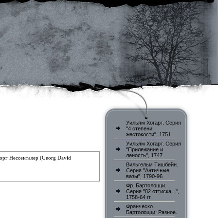
Уильям Хогарт. Серия
"4 степени
жестокости", 1751
Уильям Хогарт. Серия
"Прилежание и
леность", 1747
еорг Нессенталер (Georg David
Вильгельм Тишбейн.
Серия "Античные
вазы", 1790-96
Фр. Бартолоцци.
Серия "82 оттиска...",
1758-64 гг
Франческо
Бартолоцци. Разное.