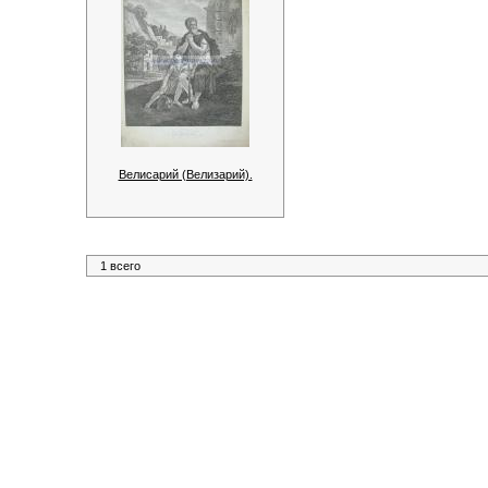
Велисарий (Велизарий).
1 всего