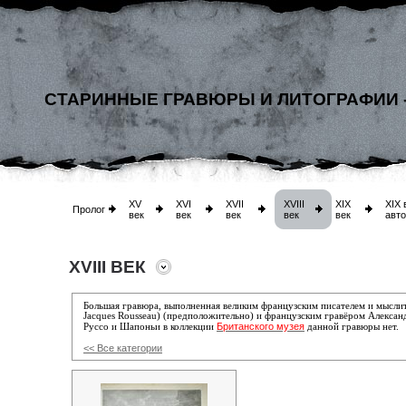
СТАРИННЫЕ ГРАВЮРЫ И ЛИТОГРАФИИ 
XV
XVI
XVII
XVIII
XIX
XIX 
Пролог
век
век
век
век
век
авт
XVIII ВЕК
Большая гравюра, выполненная великим французским писателем и мыслит
Jacques Rousseau) (предположительно) и французским гравёром Алекса
Британского музея
Руссо и Шапоньи
в коллекции
данной гравюры нет.
<< Все категории