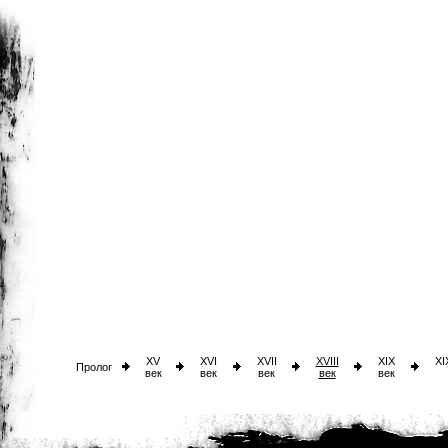
XV
XVI
XVII
XVIII
XIX
XI
Пролог
век
век
век
век
век