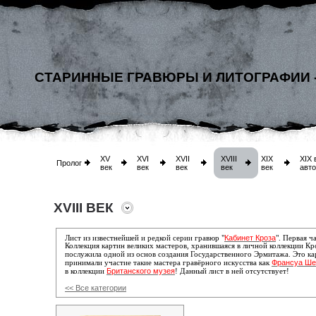
СТАРИННЫЕ ГРАВЮРЫ И ЛИТОГРАФИИ 
XV
XVI
XVII
XVIII
XIX
XIX 
Пролог
век
век
век
век
век
авт
XVIII ВЕК
Кабинет Кроза
Л
ист из известнейшей и редкой серии гравюр "
". Первая ч
Коллекция картин великих мастеров, хранившаяся в личной коллекции Кр
послужила одной из основ создания Государственного Эрмитажа. Это к
Франсуа Ше
принимали участие такие мастера гравёрного искусства как
Британского музея
в коллекции
! Данный лист в ней отсутствует!
<< Все категории