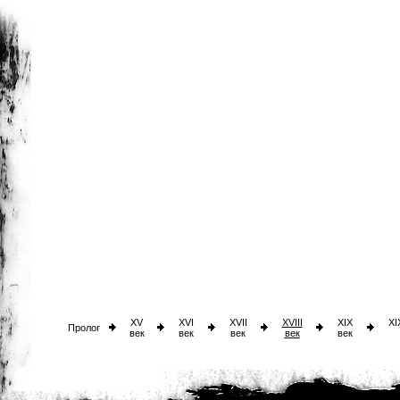
XV
XVI
XVII
XVIII
XIX
XI
Пролог
век
век
век
век
век