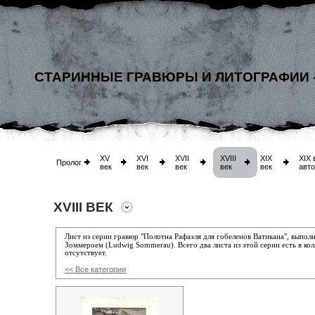
СТАРИННЫЕ ГРАВЮРЫ И ЛИТОГРАФИИ 
XV
XVI
XVII
XVIII
XIX
XIX 
Пролог
век
век
век
век
век
авт
XVIII ВЕК
Лист из с
ерии гравюр "Полотна Рафаэля для гобеленов Ватикана", выпо
Зоммероем (Ludwig Sommerau).
Всего два листа из этой серии есть в ко
отсутствует.
<< Все категории