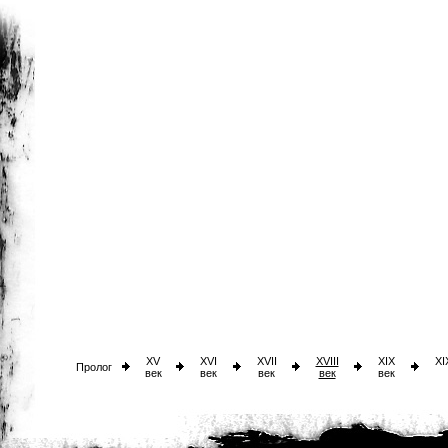
XV
XVI
XVII
XVIII
XIX
XI
Пролог
век
век
век
век
век