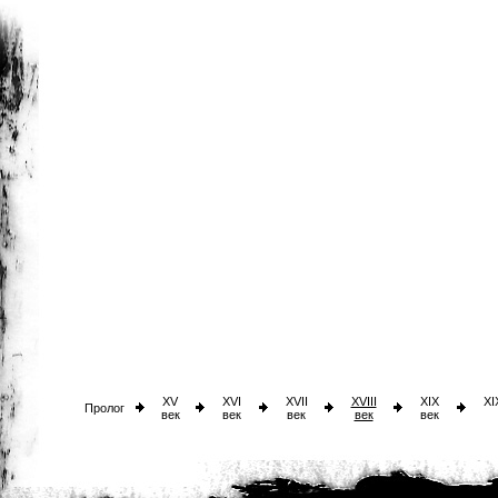
XV
XVI
XVII
XVIII
XIX
XI
Пролог
век
век
век
век
век