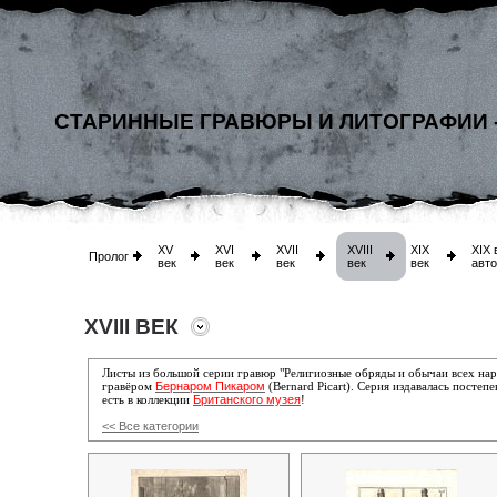
СТАРИННЫЕ ГРАВЮРЫ И ЛИТОГРАФИИ 
XV
XVI
XVII
XVIII
XIX
XIX 
Пролог
век
век
век
век
век
авт
XVIII ВЕК
Листы из большой серии гравюр "Религиозные обряды и обычаи всех на
Бернаром Пикаром
гравёром
(Bernard Picart). Серия издавалась постепе
Британского музея
есть в коллекции
!
<< Все категории