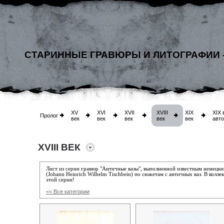
СТАРИННЫЕ ГРАВЮРЫ И ЛИТОГРАФИИ 
XV
XVI
XVII
XVIII
XIX
XIX 
Пролог
век
век
век
век
век
авт
XVIII ВЕК
Лист из серии гравюр "Античные вазы"
, выполненной известным немецк
(Johann Heinrich Wilhelm Tischbein)
по сюжетам с античных ваз.
В колле
этой серии!
<< Все категории