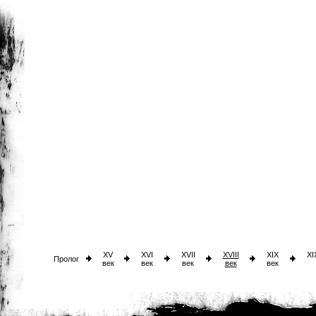
XV
XVI
XVII
XVIII
XIX
XI
Пролог
век
век
век
век
век