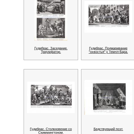
Гудибрас. Заседание.
Гудибрас. Поджаривание
Триумфатор.
"охвостья" у Темпл-Бара.
Гудибрас. Столкновение со
Бедствующий поэт.
Скиммингтоном.