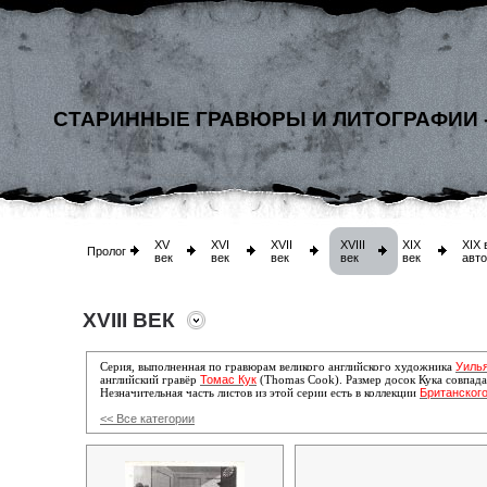
СТАРИННЫЕ ГРАВЮРЫ И ЛИТОГРАФИИ 
XV
XVI
XVII
XVIII
XIX
XIX 
Пролог
век
век
век
век
век
авт
XVIII ВЕК
Уиль
Серия, выполненная по гравюрам великого английского художника
Томас Кук
английский гравёр
(Thomas Cook). Размер досок Кука совпада
Британског
Незначительная часть листов из этой серии есть в коллекции
<< Все категории