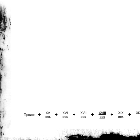
XV
XVI
XVII
XVIII
XIX
XI
Пролог
век
век
век
век
век