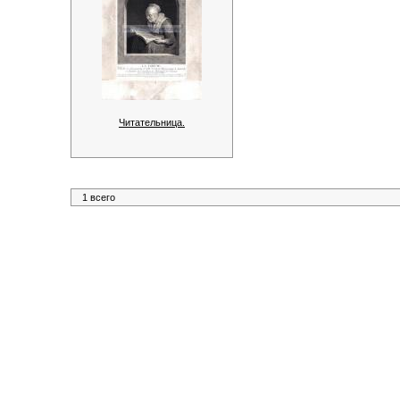
Читательница.
1 всего