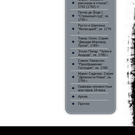
рассказы в стихах",
1762 (1792) гг
Питер де Йоде I.
"Страшный суд", ок.
1750 г.
Руссо и Шапоньи.
"Велисарий", ок. 1775
г.
Томас Гоген. Серия
"Джордж Морланд.
Луиза", 1789 г
Этьен Пикар. "Чума в
Ашдоде", ок. 1780 г.
Симон Томассен.
"Преображение
Господне", ок. 1780
Марко Саделер. Серия
"Древности Рима", ок.
1750 г.
Гравюры неизвестных
мастеров 18 века.
Архив.
Прочее