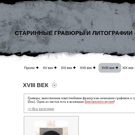
СТАРИННЫЕ ГРАВЮРЫ И ЛИТОГРАФИИ 
Пролог
XV век
XVI век
XVII век
XVIII век
XIX век
XVIII ВЕК
Гравюра, выполненная известнейшим
французско-немецким графиком и 
Британского музея
Dou)
. Один из листов есть в коллекции
!
<< Все категории