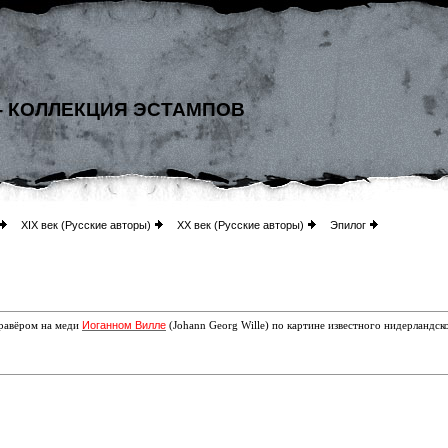
- КОЛЛЕКЦИЯ ЭСТАМПОВ
XIX век (Русские авторы)
XX век (Русские авторы)
Эпилог
Иоганном Вилле
гравёром на меди
(Johann Georg Wille)
по картине известного нидерландс