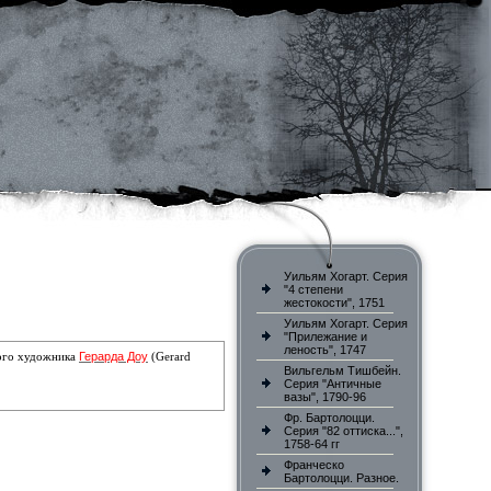
Уильям Хогарт. Серия
"4 степени
жестокости", 1751
Уильям Хогарт. Серия
"Прилежание и
леность", 1747
Герарда Доу
кого художника
(Gerard
Вильгельм Тишбейн.
Серия "Античные
вазы", 1790-96
Фр. Бартолоцци.
Серия "82 оттиска...",
1758-64 гг
Франческо
Бартолоцци. Разное.