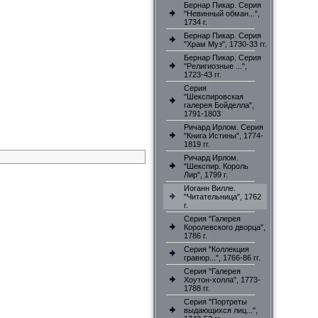
Бернар Пикар. Серия
"Невинный обман...",
1734 г.
Бернар Пикар. Серия
"Храм Муз", 1730-33 гг.
Бернар Пикар. Серия
"Религиозные ...",
1723-43 гг.
Серия
"Шекспировская
галерея Бойделла",
1791-1803
Ричард Ирлом. Серия
"Книга Истины", 1774-
1819 гг.
Ричард Ирлом.
"Шекспир. Король
Лир", 1799 г.
Иоганн Вилле.
"Читательница", 1762
г.
Серия "Галерея
Королевского дворца",
1786 г.
Серия "Коллекция
гравюр...", 1766-86 гг.
Серия "Галерея
Хоутон-холла", 1773-
1788 гг.
Серия "Портреты
выдающихся лиц...",