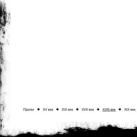
Пролог
XV век
XVI век
XVII век
XVIII век
XIX век