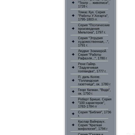
"Театр ... живописи",
1728 г.
Томас Кук. Серия
"Работы У.Хогарта",
1795-1803 гг.
Серия "Поэтические
произведения
Мильтона", 1797 г.
Серия "Этрурия
художественная,...",
1791 г.
Людвиг Зоммерой.
Серия "Работы
Рафаэля...", 1780 г
Рене Гайяр.
"Задумчивая
голландка", 1777 г.
П. даль Колле.
"Голландская
газетчица", ок. 1780 г
Георг Килиан. "Вода",
ок. 1750 г.
Роберт Брише. Серия
"100 характеров",
1783-1784 гг
Серия "Библия", 1736
г.
Каспар Вайнраух.
Серия "Краткая
мифология", 1794 г
Серия "Сказки и