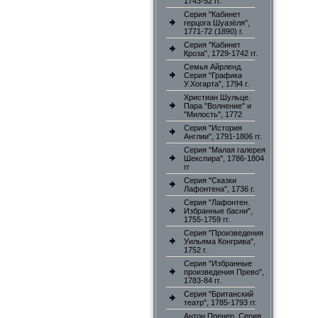
1743-52 гг.
Серия "Кабинет
герцога Шуазёля",
1771-72 (1890) г.
Серия "Кабинет
Кроза", 1729-1742 гг.
Семья Айрленд.
Серия "Графика
У.Хогарта", 1794 г.
Христиан Шульце.
Пара "Волнение" и
"Милость", 1772
Серия "История
Англии", 1791-1806 гг.
Серия "Малая галерея
Шекспира", 1786-1804
гг
Серия "Сказки
Лафонтена", 1736 г.
Серия "Лафонтен.
Избранные басни",
1755-1759 гг.
Серия "Произведения
Уильяма Конгрива",
1752 г.
Серия "Избранные
произведения Прево",
1783-84 гг.
Серия "Британский
театр", 1785-1793 гг.
Антон Пренер. Серия