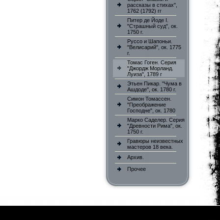
рассказы в стихах",
1762 (1792) гг
Питер де Йоде I.
"Страшный суд", ок.
1750 г.
Руссо и Шапоньи.
"Велисарий", ок. 1775
г.
Томас Гоген. Серия
"Джордж Морланд.
Луиза", 1789 г
Этьен Пикар. "Чума в
Ашдоде", ок. 1780 г.
Симон Томассен.
"Преображение
Господне", ок. 1780
Марко Саделер. Серия
"Древности Рима", ок.
1750 г.
Гравюры неизвестных
мастеров 18 века.
Архив.
Прочее