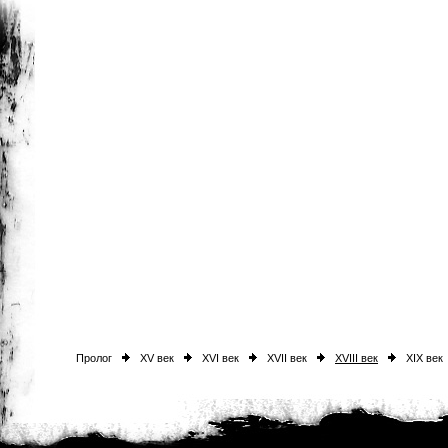
Пролог
XV век
XVI век
XVII век
XVIII век
XIX век