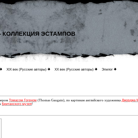
- КОЛЛЕКЦИЯ ЭСТАМПОВ
XIX век (Русские авторы)
XX век (Русские авторы)
Эпилог
Томасом Гогеном
Джорджа 
авером
(Thomas Gaugain), по картинам английского художника
Британского музея
ии
!