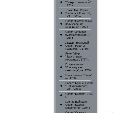
"Театр ... живописи",
1728 г.
Томас Кук. Серия
"Работы У.Хогарта",
1795-1803 гг.
Серия "Поэтические
произведения
Мильтона", 1797 г.
Серия "Этрурия
художественная,...",
1791 г.
Людвиг Зоммерой.
Серия "Работы
Рафаэля...", 1780 г
Рене Гайяр.
"Задумчивая
голландка", 1777 г.
П. даль Колле.
"Голландская
газетчица", ок. 1780 г
Георг Килиан. "Вода",
ок. 1750 г.
Роберт Брише. Серия
"100 характеров",
1783-1784 гг
Серия "Библия", 1736
г.
Каспар Вайнраух.
Серия "Краткая
мифология", 1794 г
Серия "Сказки и