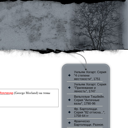
Уильям Хогарт. Серия
"4 степени
жестокости", 1751
Уильям Хогарт. Серия
"Прилежание и
леность", 1747
Морланда
(George Morland) на темы
Вильгельм Тишбейн.
Серия "Античные
вазы", 1790-96
Фр. Бартолоцци.
Серия "82 оттиска...",
1758-64 гг
Франческо
Бартолоцци. Разное.