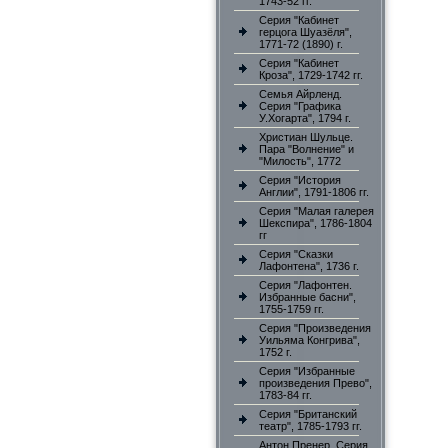
1743-52 гг.
Серия "Кабинет
герцога Шуазёля",
1771-72 (1890) г.
Серия "Кабинет
Кроза", 1729-1742 гг.
Семья Айрленд.
Серия "Графика
У.Хогарта", 1794 г.
Христиан Шульце.
Пара "Волнение" и
"Милость", 1772
Серия "История
Англии", 1791-1806 гг.
Серия "Малая галерея
Шекспира", 1786-1804
гг
Серия "Сказки
Лафонтена", 1736 г.
Серия "Лафонтен.
Избранные басни",
1755-1759 гг.
Серия "Произведения
Уильяма Конгрива",
1752 г.
Серия "Избранные
произведения Прево",
1783-84 гг.
Серия "Британский
театр", 1785-1793 гг.
Антон Пренер. Серия