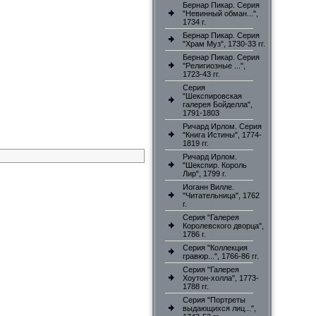
Бернар Пикар. Серия
"Невинный обман...",
1734 г.
Бернар Пикар. Серия
"Храм Муз", 1730-33 гг.
Бернар Пикар. Серия
"Религиозные ...",
1723-43 гг.
Серия
"Шекспировская
галерея Бойделла",
1791-1803
Ричард Ирлом. Серия
"Книга Истины", 1774-
1819 гг.
Ричард Ирлом.
"Шекспир. Король
Лир", 1799 г.
Иоганн Вилле.
"Читательница", 1762
г.
Серия "Галерея
Королевского дворца",
1786 г.
Серия "Коллекция
гравюр...", 1766-86 гг.
Серия "Галерея
Хоутон-холла", 1773-
1788 гг.
Серия "Портреты
выдающихся лиц...",