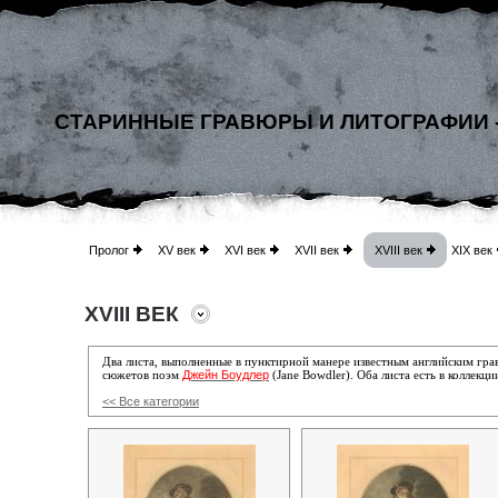
СТАРИННЫЕ ГРАВЮРЫ И ЛИТОГРАФИИ 
Пролог
XV век
XVI век
XVII век
XVIII век
XIX век
XVIII ВЕК
Два листа
, выполненные в пунктирной манере известным английским гр
Джейн Боудлер
сюжетов поэм
(Jane Bowdler).
Оба листа есть в коллекц
<< Все категории