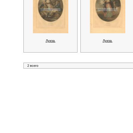
Луиза.
Луиза.
2 всего