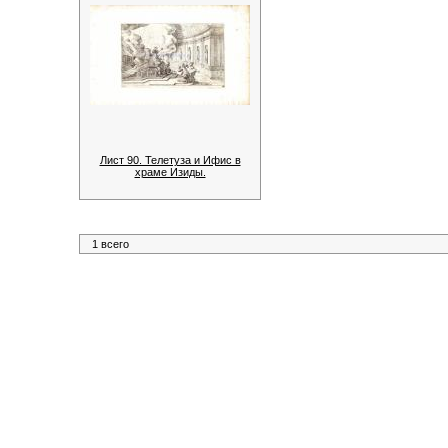
Лист 90. Телетуза и Ифис в
храме Изиды.
1 всего