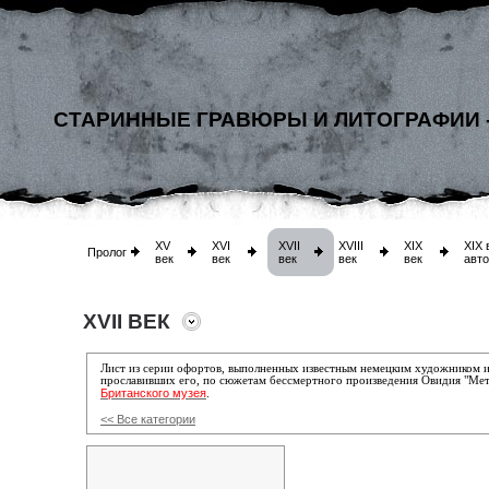
СТАРИННЫЕ ГРАВЮРЫ И ЛИТОГРАФИИ 
XV
XVI
XVII
XVIII
XIX
XIX 
Пролог
век
век
век
век
век
авт
XVII ВЕК
Лист из серии офортов, выполненных
известным немецким художником 
прославивших его, по сюжетам бессмертного произведения Овидия "Ме
Британского музея
.
<< Все категории